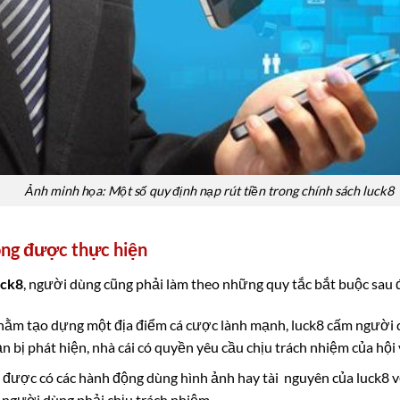
Ảnh minh họa: Một số quy định nạp rút tiền trong chính sách luck8
ng được thực hiện
uck8
, người dùng cũng phải làm theo những quy tắc bắt buộc sau 
Nhằm tạo dựng một địa điểm cá cược lành mạnh, luck8 cấm người
ản bị phát hiện, nhà cái có quyền yêu cầu chịu trách nhiệm của hội 
được có các hành động dùng hình ảnh hay tài nguyên của luck8 với
 người dùng phải chịu trách nhiệm.