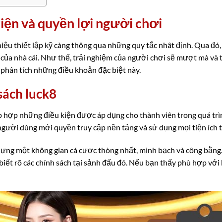
kiện và quyền lợi người chơi
ệu thiết lập kỹ càng thông qua những quy tắc nhât định. Qua đó, 
của nhà cái. Như thế, trải nghiệm của người chơi sẽ mượt mà và t
n phân tích những điều khoản đặc biệt này.
 sách luck8
hợp những điều kiện được áp dụng cho thành viên trong quá trình 
người dùng mới quyền truy cập nền tảng và sử dụng mọi tiện ích t
dựng một không gian cá cược thòng nhất, mình bạch và công bằng.
 biết rõ các chính sách tại sảnh đấu đó. Nếu bạn thấy phù hợp với 