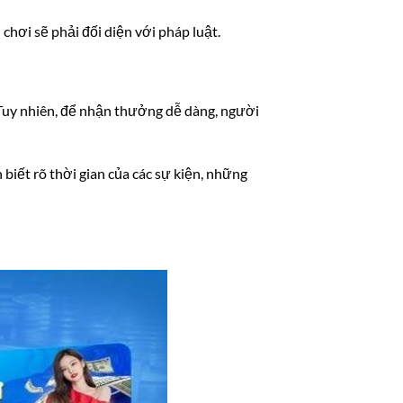
chơi sẽ phải đối diện với pháp luật.
. Tuy nhiên, để nhận thưởng dễ dàng, người
 biết rõ thời gian của các sự kiện, những