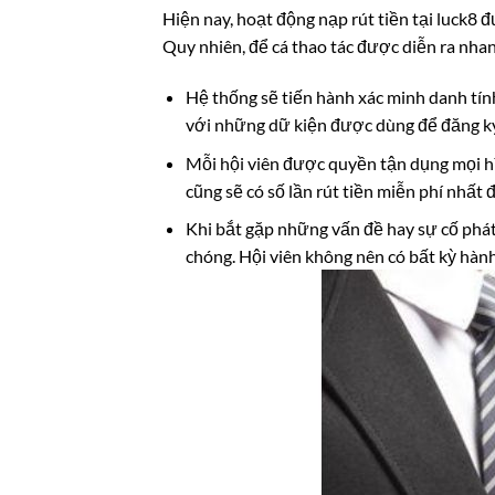
Hiện nay, hoạt động nạp rút tiền tại luck8
Quy nhiên, để cá thao tác được diễn ra nha
Hệ thống sẽ tiến hành xác minh danh tính
với những dữ kiện được dùng để đăng ký
Mỗi hội viên được quyền tận dụng mọi hìn
cũng sẽ có số lần rút tiền miễn phí nhất 
Khi bắt gặp những vấn đề hay sự cố phát 
chóng. Hội viên không nên có bất kỳ hành