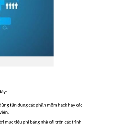
đây:
 dùng tận dụng các phần mềm hack hay các
viên.
 mục tiêu phỉ báng nhà cái trên các trình