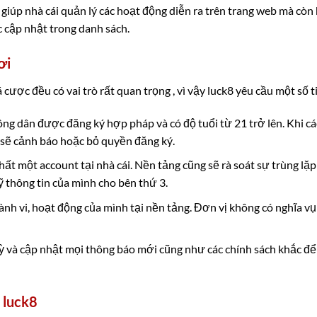
giúp nhà cái quản lý các hoạt động diễn ra trên trang web mà còn 
c cập nhật trong danh sách.
ơi
cược đều có vai trò rất quan trọng , vì vậy luck8 yêu cầu một số t
ng dân được đăng ký hợp pháp và có độ tuổi từ 21 trở lên. Khi cá
ái sẽ cảnh báo hoặc bỏ quyền đăng ký.
ất một account tại nhà cái. Nền tảng cũng sẽ rà soát sự trùng lặ
kỹ thông tin của mình cho bên thứ 3.
ành vi, hoạt động của mình tại nền tảng. Đơn vị không có nghĩa vụ
kỳ và cập nhật mọi thông báo mới cũng như các chính sách khắc để
 luck8