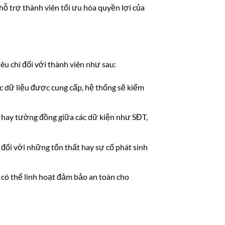
hỗ trợ thành viên tối ưu hóa quyền lợi của
iêu chí đối với thành viên như sau:
c dữ liệu được cung cấp, hệ thống sẽ kiểm
p hay tường đồng giữa các dữ kiện như SĐT,
 đối với những tổn thất hay sự cố phát sinh
 có thể linh hoạt đảm bảo an toàn cho