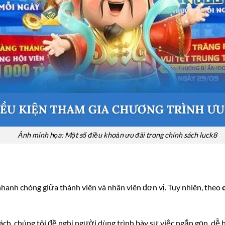
Ảnh minh họa: Một số điều khoản ưu đãi trong chính sách luck8
nhanh chóng giữa thành viên và nhân viên đơn vị. Tuy nhiên, theo
ách, chúng tôi đề nghị người dùng trình bày sự việc ngắn gọn, dễ 