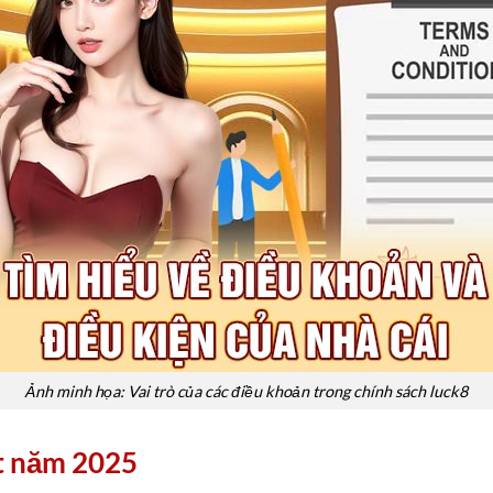
Ảnh minh họa: Vai trò của các điều khoản trong chính sách luck8
t năm 2025