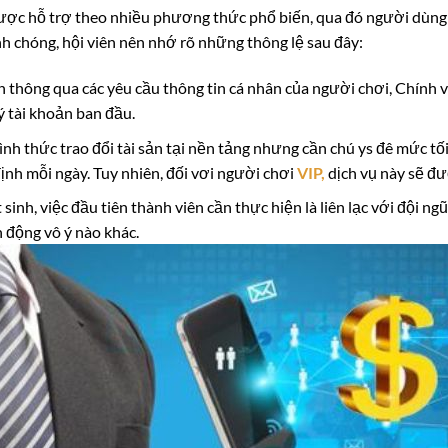
 được hỗ trợ theo nhiều phương thức phổ biến, qua đó người dùng 
nh chóng, hội viên nên nhớ rõ những thông lệ sau đây:
 thông qua các yêu cầu thông tin cá nhân của người chơi, Chính vì
 tài khoản ban đầu.
h thức trao đổi tài sản tại nền tảng nhưng cần chú ys đê mức tối
định mỗi ngày. Tuy nhiên, đối vơi người chơi
VIP,
dịch vụ này sẽ đư
sinh, việc đầu tiên thành viên cần thực hiện là liên lạc với đội 
 động vô ý nào khác.