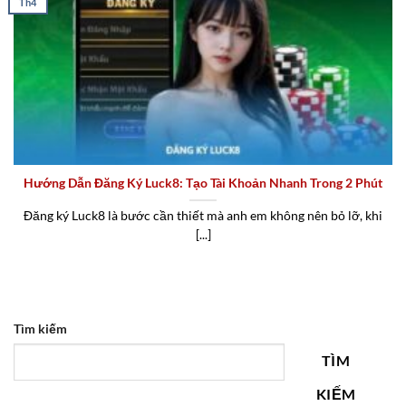
Th4
Hướng Dẫn Đăng Ký Luck8: Tạo Tài Khoản Nhanh Trong 2 Phút
Đăng ký Luck8 là bước cần thiết mà anh em không nên bỏ lỡ, khi
[...]
Tìm kiếm
TÌM
KIẾM