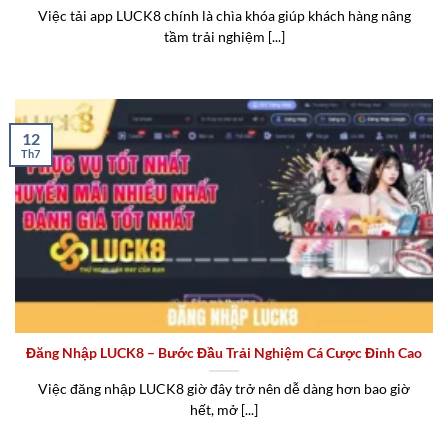
Việc tải app LUCK8 chính là chìa khóa giúp khách hàng nâng
tầm trải nghiệm [...]
12
Th7
Đăng Nhập LUCK8 – Bước Đầu Trải Nghiệm Cá Cược Đỉnh Cao
Việc đăng nhập LUCK8 giờ đây trở nên dễ dàng hơn bao giờ
hết, mở [...]