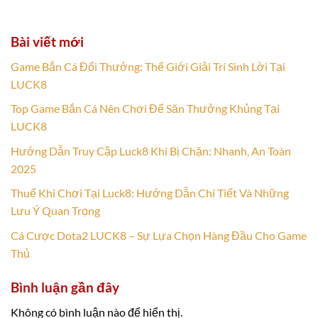
Bài viết mới
Game Bắn Cá Đổi Thưởng: Thế Giới Giải Trí Sinh Lời Tại
LUCK8
Top Game Bắn Cá Nên Chơi Để Săn Thưởng Khủng Tại
LUCK8
Hướng Dẫn Truy Cập Luck8 Khi Bị Chặn: Nhanh, An Toàn
2025
Thuế Khi Chơi Tại Luck8: Hướng Dẫn Chi Tiết Và Những
Lưu Ý Quan Trọng
Cá Cược Dota2 LUCK8 – Sự Lựa Chọn Hàng Đầu Cho Game
Thủ
Bình luận gần đây
Không có bình luận nào để hiển thị.