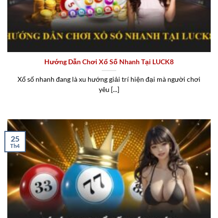
Hướng Dẫn Chơi Xổ Số Nhanh Tại LUCK8
Xổ số nhanh đang là xu hướng giải trí hiện đại mà người chơi
yêu [...]
25
Th4