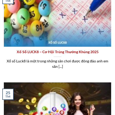
Th4
Xổ Số LUCK8 – Cơ Hội Trúng Thưởng Khủng 2025
Xổ số Luck8 là một trong những sân chơi được đông đảo anh em
săn [...]
25
Th4