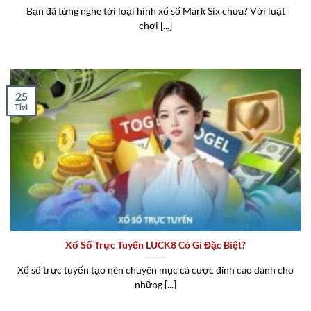
Bạn đã từng nghe tới loại hình xổ số Mark Six chưa? Với luật
chơi [...]
25
Th4
Xổ Số Trực Tuyến LUCK8 Có Gì Đặc Biệt?
Xổ số trực tuyến tạo nên chuyên mục cá cược đỉnh cao dành cho
những [...]