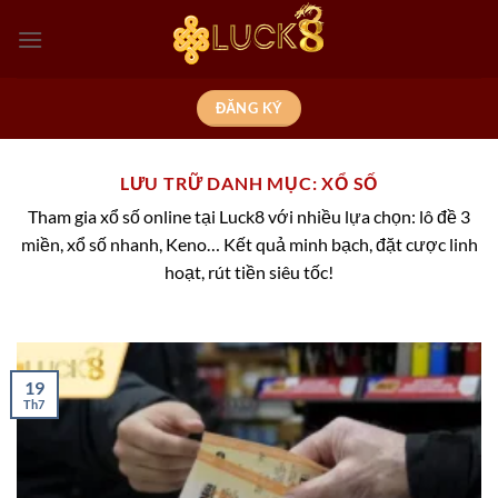
Bỏ
qua
nội
dung
ĐĂNG KÝ
LƯU TRỮ DANH MỤC:
XỔ SỐ
Tham gia xổ số online tại Luck8 với nhiều lựa chọn: lô đề 3
miền, xổ số nhanh, Keno… Kết quả minh bạch, đặt cược linh
hoạt, rút tiền siêu tốc!
19
Th7