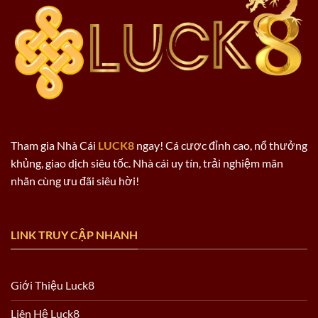
Tham gia Nhà Cái
LUCK8
ngay! Cá cược đỉnh cao, nổ thưởng
khủng, giao dịch siêu tốc. Nhà cái uy tín, trải nghiệm mãn
nhãn cùng ưu đãi siêu hời!
LINK TRUY CẬP NHANH
Giới Thiệu Luck8
Liên Hệ Luck8