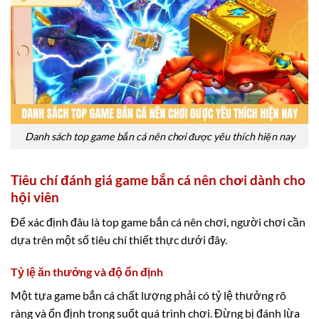
Danh sách top game bắn cá nên chơi được yêu thích hiện nay
Tiêu chí đánh giá game bắn cá nên chơi dành cho
hội viên
Để xác định đâu là top game bắn cá nên chơi, người chơi cần
dựa trên một số tiêu chí thiết thực dưới đây.
Tỷ lệ ăn thưởng và độ ổn định
Một tựa game bắn cá chất lượng phải có tỷ lệ thưởng rõ
ràng và ổn định trong suốt quá trình chơi. Đừng bị đánh lừa