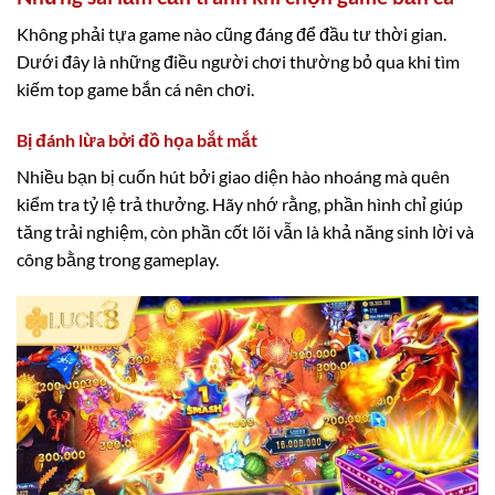
Không phải tựa game nào cũng đáng để đầu tư thời gian.
Dưới đây là những điều người chơi thường bỏ qua khi tìm
kiếm top game bắn cá nên chơi.
Bị đánh lừa bởi đồ họa bắt mắt
Nhiều bạn bị cuốn hút bởi giao diện hào nhoáng mà quên
kiểm tra tỷ lệ trả thưởng. Hãy nhớ rằng, phần hình chỉ giúp
tăng trải nghiệm, còn phần cốt lõi vẫn là khả năng sinh lời và
công bằng trong gameplay.