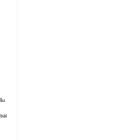
mấu
 bài