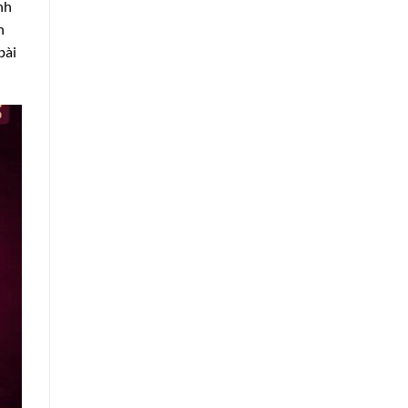
nh
n
bài