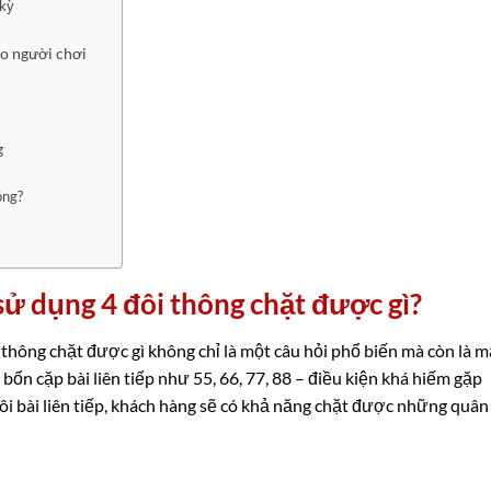
 kỳ
ho người chơi
g
ông?
ử dụng 4 đôi thông chặt được gì?
thông chặt được gì không chỉ là một câu hỏi phổ biến mà còn là 
bốn cặp bài liên tiếp như 55, 66, 77, 88 – điều kiện khá hiếm gặp
ôi bài liên tiếp, khách hàng sẽ có khả năng chặt được những quân