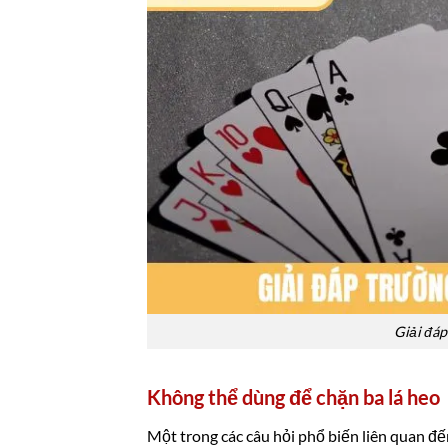
Giải đáp
Không thể dùng để chặn ba lá heo
Một trong các câu hỏi phổ biến liên quan đến