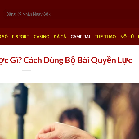
Ổ SỐ
E-SPORT
CASINO
ĐÁ GÀ
GAME BÀI
THỂ THAO
NỔ HŨ
ợc Gì? Cách Dùng Bộ Bài Quyền Lực