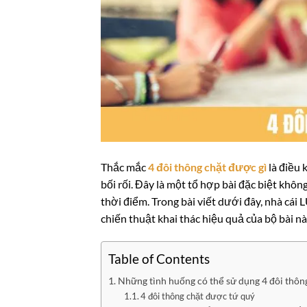
Thắc mắc
4 đôi thông chặt được gì
là điều 
bối rối. Đây là một tổ hợp bài đặc biệt khô
thời điểm. Trong bài viết dưới đây, nhà cái 
chiến thuật khai thác hiệu quả của bộ bài n
Table of Contents
Những tình huống có thể sử dụng 4 đôi thôn
4 đôi thông chặt được tứ quý