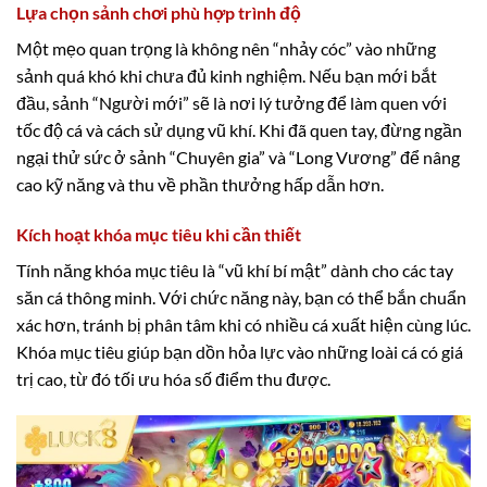
Lựa chọn sảnh chơi phù hợp trình độ
Một mẹo quan trọng là không nên “nhảy cóc” vào những
sảnh quá khó khi chưa đủ kinh nghiệm. Nếu bạn mới bắt
đầu, sảnh “Người mới” sẽ là nơi lý tưởng để làm quen với
tốc độ cá và cách sử dụng vũ khí. Khi đã quen tay, đừng ngần
ngại thử sức ở sảnh “Chuyên gia” và “Long Vương” để nâng
cao kỹ năng và thu về phần thưởng hấp dẫn hơn.
Kích hoạt khóa mục tiêu khi cần thiết
Tính năng khóa mục tiêu là “vũ khí bí mật” dành cho các tay
săn cá thông minh. Với chức năng này, bạn có thể bắn chuẩn
xác hơn, tránh bị phân tâm khi có nhiều cá xuất hiện cùng lúc.
Khóa mục tiêu giúp bạn dồn hỏa lực vào những loài cá có giá
trị cao, từ đó tối ưu hóa số điểm thu được.