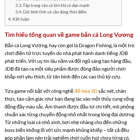
Tập trung vào cá lớn khi có đạn mạnh
Giữ bình tĩnh và căn đúng thời điểm
Kết luận
Tìm hiểu tổng quan về game bắn cá Long Vương
Bắn cá Long Vương, hay còn gọi là Dragon Fishing, là một trò
chơi điện tử trực tuyến do nhà phát hành danh tiếng JDB
phát triển. Với uy tín lâu năm và đội ngũ sáng tạo hàng đầu,
JDB đã tạo ra một siêu phẩm được đông đảo người chơi
khắp nơi yêu thích, từ tân binh đến các cao thủ kỳ cựu.
Tựa game nổi bật với công nghệ
đồ họa 3D
sắc nét, chân
thực, tạo cảm giác như bạn đang lạc vào một thủy cung sống
động đầy màu sắc. Âm thanh được đầu tư chi tiết, mô phỏng
chuẩn xác từng chuyển động nhỏ nhất trong lòng đại dương.
Từ những loài cá nhỏ xinh, bơi nhẹ nhàng cho đến những
boss biển khổng lồ với sức mạnh khủng khiếp – tất cả đều
góp phần làm nên trải nghiệm chơi cuốn hút chưa từng có.