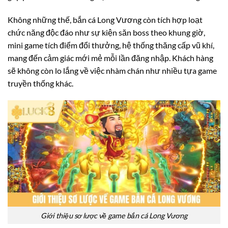
Không những thế, bắn cá Long Vương còn tích hợp loạt
chức năng độc đáo như sự kiện săn boss theo khung giờ,
mini game tích điểm đổi thưởng, hệ thống thăng cấp vũ khí,
mang đến cảm giác mới mẻ mỗi lần đăng nhập. Khách hàng
sẽ không còn lo lắng về việc nhàm chán như nhiều tựa game
truyền thống khác.
Giới thiệu sơ lược về game bắn cá Long Vương