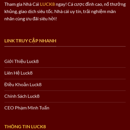
Tham gia Nhà Cái
LUCK8
ngay! Cá cược đỉnh cao, nổ thưởng
khủng, giao dịch siêu tốc. Nhà cái uy tín, trải nghiệm mãn
nhãn cùng ưu đãi siêu hời!
LINK TRUY CẬP NHANH
Giới Thiệu Luck8
Liên Hệ Luck8
Điều Khoản Luck8
Chính Sách Luck8
CEO Phạm Minh Tuấn
THÔNG TIN LUCK8