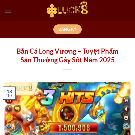
Bỏ
qua
nội
dung
ĐĂNG KÝ
Bắn Cá Long Vương – Tuyệt Phẩm
Săn Thưởng Gây Sốt Năm 2025
18
Th7