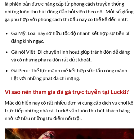
là phiên bản được nâng cấp từ phong cách truyền thống
nhưng luôn thu hút đông đảo hội viên theo dõi. Một số giống
gà phù hợp với phong cách thi đấu này có thể kể đến như:
Gà Mỹ: Loài này sở hữu tốc độ nhanh kết hợp sự bền bỉ
đáng kinh ngạc.
Gà nòi Việt: Di chuyển linh hoạt giúp tránh đòn dễ dàng
và có những pha ra đòn rất dứt khoát.
Gà Peru: Thể lực mạnh mẽ kết hợp sức tấn công mãnh
liệt với những phát đá chí mạng.
Vì sao nên tham gia đá gà trực tuyến tại Luck8?
Mặc dù hiện nay có rất nhiều đơn vị cung cấp dịch vụ chọi kê
trực tiếp nhưng nhà cái Luck8 vẫn luôn thu hút khách hàng
nhờ sở hữu những ưu điểm nổi trội.