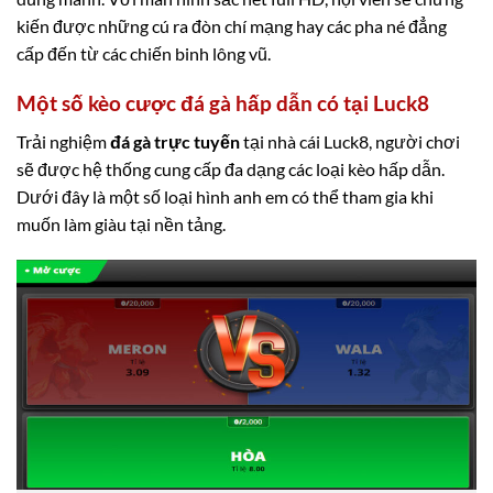
kiến được những cú ra đòn chí mạng hay các pha né đẳng
cấp đến từ các chiến binh lông vũ.
Một số kèo cược đá gà hấp dẫn có tại Luck8
Trải nghiệm
đá gà trực tuyến
tại nhà cái Luck8, người chơi
sẽ được hệ thống cung cấp đa dạng các loại kèo hấp dẫn.
Dưới đây là một số loại hình anh em có thể tham gia khi
muốn làm giàu tại nền tảng.