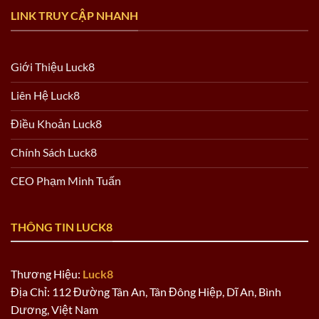
LINK TRUY CẬP NHANH
Giới Thiệu Luck8
Liên Hệ Luck8
Điều Khoản Luck8
Chính Sách Luck8
CEO Phạm Minh Tuấn
THÔNG TIN LUCK8
Thương Hiệu:
Luck8
Địa Chỉ: 112 Đường Tân An, Tân Đông Hiệp, Dĩ An, Bình
Dương, Việt Nam