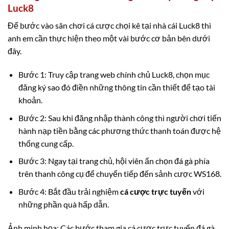
Luck8
Để bước vào sân chơi cá cược chọi kê tại nhà cái Luck8 thì
anh em cần thực hiện theo một vài bước cơ bản bên dưới
đây.
Bước 1: Truy cập trang web chính chủ Luck8, chọn mục
đăng ký sao đó điền những thông tin cần thiết để tạo tài
khoản.
Bước 2: Sau khi đăng nhập thành công thì người chơi tiến
hành nạp tiền bằng các phương thức thanh toán được hệ
thống cung cấp.
Bước 3: Ngay tại trang chủ, hội viên ấn chọn đá gà phía
trên thanh công cụ để chuyển tiếp đến sảnh cược WS168.
Bước 4: Bắt đầu trải nghiệm
cá cược trực tuyến
với
những phần quà hấp dẫn.
Ảnh minh họa: Các bước tham gia cá cược trực tuyến đá gà