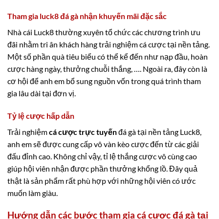
Tham gia luck8 đá gà nhận khuyến mãi đặc sắc
Nhà cái Luck8 thường xuyên tổ chức các chương trình ưu
đãi nhằm tri ân khách hàng trải nghiệm cá cược tại nền tảng.
Một số phần quà tiêu biểu có thể kể đến như nạp đầu, hoàn
cược hàng ngày, thưởng chuỗi thắng, …. Ngoài ra, đây còn là
cơ hội để anh em bổ sung nguồn vốn trong quá trình tham
gia lâu dài tại đơn vị.
Tỷ lệ cược hấp dẫn
Trải nghiệm
cá cược trực tuyến
đá gà tại nền tảng Luck8,
anh em sẽ được cung cấp vô vàn kèo cược đến từ các giải
đấu đỉnh cao. Không chỉ vậy, tỉ lệ thắng cược vô cùng cao
giúp hội viên nhận được phần thưởng khổng lồ. Đây quả
thật là sản phẩm rất phù hợp với những hội viên có ước
muốn làm giàu.
Hướng dẫn các bước tham gia cá cược đá gà tại