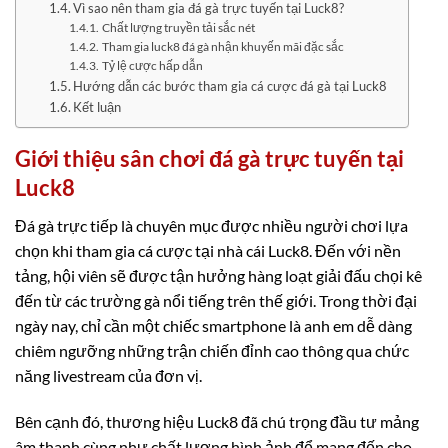
Vì sao nên tham gia đá gà trực tuyến tại Luck8?
Chất lượng truyền tải sắc nét
Tham gia luck8 đá gà nhận khuyến mãi đặc sắc
Tỷ lệ cược hấp dẫn
Hướng dẫn các bước tham gia cá cược đá gà tại Luck8
Kết luận
Giới thiệu sân chơi đá gà trực tuyến tại
Luck8
Đá gà trực tiếp là chuyên mục được nhiều người chơi lựa
chọn khi tham gia cá cược tại nhà cái Luck8. Đến với nền
tảng, hội viên sẽ được tận hưởng hàng loạt giải đấu chọi kê
đến từ các trường gà nổi tiếng trên thế giới. Trong thời đại
ngày nay, chỉ cần một chiếc smartphone là anh em dễ dàng
chiêm ngưỡng những trận chiến đỉnh cao thông qua chức
năng livestream của đơn vị.
Bên cạnh đó, thương hiệu Luck8 đã chú trọng đầu tư mảng
âm thanh cùng như chất lượng hình ảnh để mang đến cho