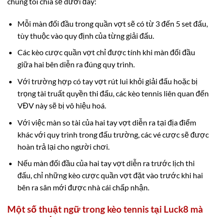
chúng tôi chia sẻ dưới đây:
Mỗi màn đối đầu trong quần vợt sẽ có từ 3 đến 5 set đấu,
tùy thuộc vào quy định của từng giải đấu.
Các kèo cược quần vợt chỉ được tính khi màn đối đầu
giữa hai bên diễn ra đúng quy trình.
Với trường hợp có tay vợt rút lui khỏi giải đấu hoặc bị
trọng tài truất quyền thi đấu, các kèo tennis liên quan đến
VĐV này sẽ bị vô hiệu hoá.
Với việc màn so tài của hai tay vợt diễn ra tại địa điểm
khác với quy trình trong đấu trường, các vé cược sẽ được
hoàn trả lại cho người chơi.
Nếu màn đối đầu của hai tay vợt diễn ra trước lịch thi
đấu, chỉ những kèo cược quần vợt đặt vào trước khi hai
bên ra sân mới được nhà cái chấp nhận.
Một số thuật ngữ trong kèo tennis tại Luck8 mà