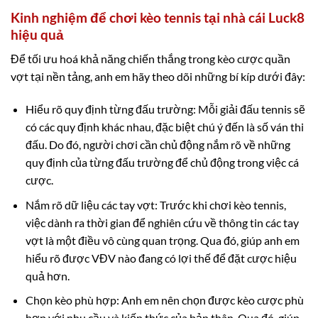
Kinh nghiệm để chơi kèo tennis tại nhà cái Luck8
hiệu quả
Để tối ưu hoá khả năng chiến thắng trong kèo cược quần
vợt tại nền tảng, anh em hãy theo dõi những bí kíp dưới đây:
Hiểu rõ quy định từng đấu trường: Mỗi giải đấu tennis sẽ
có các quy định khác nhau, đặc biệt chú ý đến là số ván thi
đấu. Do đó, người chơi cần chủ động nắm rõ về những
quy định của từng đấu trường để chủ động trong việc cá
cược.
Nắm rõ dữ liệu các tay vợt: Trước khi chơi kèo tennis,
việc dành ra thời gian để nghiên cứu về thông tin các tay
vợt là một điều vô cùng quan trọng. Qua đó, giúp anh em
hiểu rõ được VĐV nào đang có lợi thế để đặt cược hiệu
quả hơn.
Chọn kèo phù hợp: Anh em nên chọn được kèo cược phù
hợp với nhu cầu và kiến thức của bản thân. Qua đó, giúp