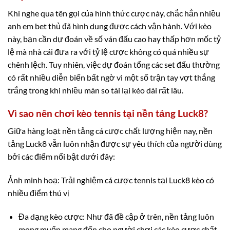
Khi nghe qua tên gọi của hình thức cược này, chắc hẳn nhiều
anh em bet thủ đã hình dung được cách vận hành. Với kèo
này, bạn cần dự đoán về số ván đấu cao hay thấp hơn mốc tỷ
lệ mà nhà cái đưa ra với tỷ lệ cược không có quá nhiều sự
chênh lệch. Tuy nhiên, việc dự đoán tổng các set đấu thường
có rất nhiều diễn biến bất ngờ vì một số trận tay vợt thắng
trắng trong khi nhiều màn so tài lại kéo dài rất lâu.
Vì sao nên chơi kèo tennis tại nền tảng Luck8?
Giữa hàng loạt nền tảng cá cược chất lượng hiện nay, nền
tảng Luck8 vẫn luôn nhận được sự yêu thích của người dùng
bởi các điểm nổi bật dưới đây:
Ảnh minh hoạ: Trải nghiệm cá cược tennis tại Luck8 kèo có
nhiều điểm thú vị
Đa dạng kèo cược: Như đã đề cập ở trên, nền tảng luôn
mong muốn mang đến cho người chơi các kèo cược chất