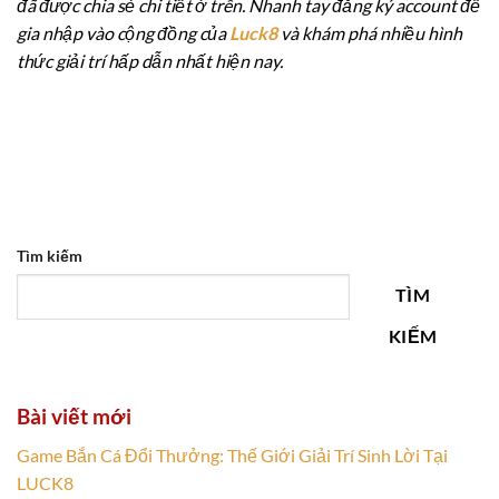
đã được chia sẻ chi tiết ở trên. Nhanh tay đăng ký account để
gia nhập vào cộng đồng của
Luck8
và khám phá nhiều hình
thức giải trí hấp dẫn nhất hiện nay.
Tìm kiếm
TÌM
KIẾM
Bài viết mới
Game Bắn Cá Đổi Thưởng: Thế Giới Giải Trí Sinh Lời Tại
LUCK8