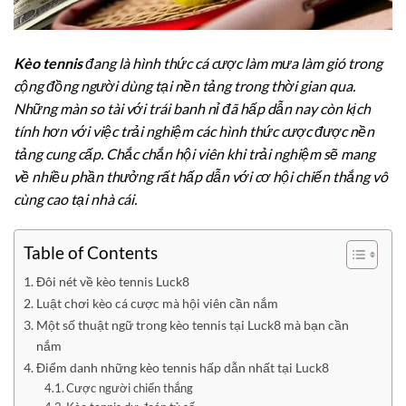
Kèo tennis
đang là hình thức cá cược làm mưa làm gió trong
cộng đồng người dùng tại nền tảng trong thời gian qua.
Những màn so tài với trái banh nỉ đã hấp dẫn nay còn kịch
tính hơn với việc trải nghiệm các hình thức cược được nền
tảng cung cấp. Chắc chắn hội viên khi trải nghiệm sẽ mang
về nhiều phần thưởng rất hấp dẫn với cơ hội chiến thắng vô
cùng cao tại nhà cái.
Table of Contents
Đôi nét về kèo tennis Luck8
Luật chơi kèo cá cược mà hội viên cần nắm
Một số thuật ngữ trong kèo tennis tại Luck8 mà bạn cần
nắm
Điểm danh những kèo tennis hấp dẫn nhất tại Luck8
Cược người chiến thắng