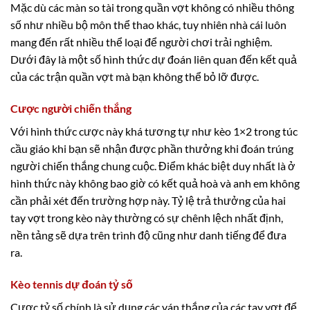
Mặc dù các màn so tài trong quần vợt không có nhiều thông
số như nhiều bộ môn thể thao khác, tuy nhiên nhà cái luôn
mang đến rất nhiều thể loại để người chơi trải nghiệm.
Dưới đây là một số hình thức dự đoán liên quan đến kết quả
của các trận quần vợt mà bạn không thể bỏ lỡ được.
Cược người chiến thắng
Với hình thức cược này khá tương tự như kèo 1×2 trong túc
cầu giáo khi bạn sẽ nhận được phần thưởng khi đoán trúng
người chiến thắng chung cuộc. Điểm khác biệt duy nhất là ở
hình thức này không bao giờ có kết quả hoà và anh em không
cần phải xét đến trường hợp này. Tỷ lệ trả thưởng của hai
tay vợt trong kèo này thường có sự chênh lệch nhất định,
nền tảng sẽ dựa trên trình độ cũng như danh tiếng để đưa
ra.
Kèo tennis dự đoán tỷ số
Cược tỷ số chính là sử dụng các ván thắng của các tay vợt để