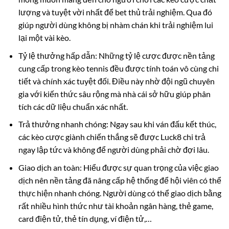
lượng và tuyệt vời nhất để bet thủ trải nghiệm. Qua đó
giúp người dùng không bị nhàm chán khi trải nghiệm lui
lại một vài kèo.
Tỷ lệ thưởng hấp dẫn: Những tỷ lệ cược được nền tảng
cung cấp trong kèo tennis đều được tính toán vô cùng chi
tiết và chính xác tuyệt đối. Điều này nhờ đội ngũ chuyên
gia với kiến thức sâu rộng mà nhà cái sở hữu giúp phân
tích các dữ liệu chuẩn xác nhất.
Trả thưởng nhanh chóng: Ngay sau khi ván đấu kết thúc,
các kèo cược giành chiến thắng sẽ được Luck8 chi trả
ngay lập tức và không để người dùng phải chờ đợi lâu.
Giao dịch an toàn: Hiểu được sự quan trọng của việc giao
dịch nên nền tảng đã nâng cấp hệ thống để hội viên có thể
thực hiện nhanh chóng. Người dùng có thể giao dịch bằng
rất nhiều hình thức như tài khoản ngân hàng, thẻ game,
card điện tử, thẻ tín dụng, ví điện tử,…