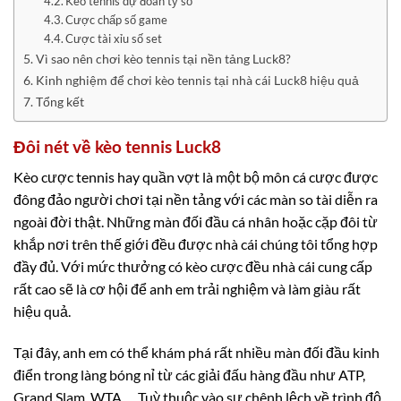
Kèo tennis dự đoán tỷ số
Cược chấp số game
Cược tài xỉu số set
Vì sao nên chơi kèo tennis tại nền tảng Luck8?
Kinh nghiệm để chơi kèo tennis tại nhà cái Luck8 hiệu quả
Tổng kết
Đôi nét về kèo tennis Luck8
Kèo cược tennis hay quần vợt là một bộ môn cá cược được
đông đảo người chơi tại nền tảng với các màn so tài diễn ra
ngoài đời thật. Những màn đối đầu cá nhân hoặc cặp đôi từ
khắp nơi trên thế giới đều được nhà cái chúng tôi tổng hợp
đầy đủ. Với mức thưởng có kèo cược đều nhà cái cung cấp
rất cao sẽ là cơ hội để anh em trải nghiệm và làm giàu rất
hiệu quả.
Tại đây, anh em có thể khám phá rất nhiều màn đối đầu kinh
điển trong làng bóng nỉ từ các giải đấu hàng đầu như ATP,
Grand Slam, WTA,… Tuỳ thuộc vào sự chênh lệch về trình độ