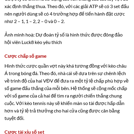
xác định thắng thua. Theo đó, với các giải ATP sẽ có 3 set đấu
nên người dùng sẽ có 4 trường hợp để tiến hành đặt cược
như 2 – 1, 1 – 2, 2 – 0 và 0 – 2.
Ảnh minh hoạ: Dự đoán tỷ số là hình thức được đông đảo
hội viên Luck8 kèo yêu thích
Cược chấp số game
Hình thức cược quần vợt này khá tương đồng với kèo châu
Á trong bóng đá. Theo đó, nhà cái sẽ dựa trên sự chênh lệch
về trình độ của hai VĐV để đưa ra một tỷ lệ chấp phù hợp về
số game đấu thắng của mỗi bên. Hệ thống sẽ cộng mốc chấp
với số game của cả hai để tìm ra người chiến thắng chung
cuộc. Với kèo tennis này sẽ khiến màn so tài được hấp dẫn
hơn và tỷ lệ trả thưởng cho hai cửa cũng được cân bằng
tuyệt đối.
Cược tài xỉu số set