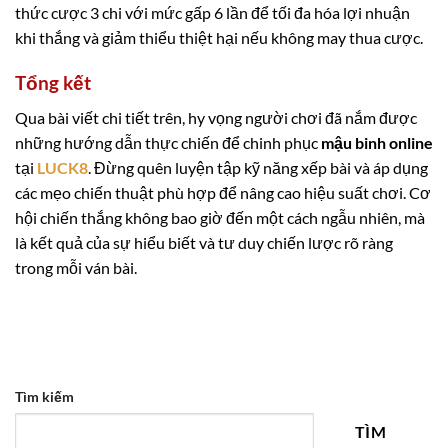
thức cược 3 chi với mức gấp 6 lần để tối đa hóa lợi nhuận
khi thắng và giảm thiểu thiệt hại nếu không may thua cược.
Tổng kết
Qua bài viết chi tiết trên, hy vọng người chơi đã nắm được
những hướng dẫn thực chiến để chinh phục
mậu binh online
tại
LUCK8
. Đừng quên luyện tập kỹ năng xếp bài và áp dụng
các mẹo chiến thuật phù hợp để nâng cao hiệu suất chơi. Cơ
hội chiến thắng không bao giờ đến một cách ngẫu nhiên, mà
là kết quả của sự hiểu biết và tư duy chiến lược rõ ràng
trong mỗi ván bài.
Tìm kiếm
TÌM