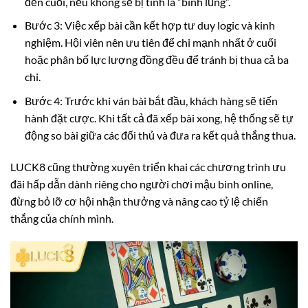
đến cuối, nếu không sẽ bị tính là “binh lủng”.
Bước 3: Việc xếp bài cần kết hợp tư duy logic và kinh
nghiệm. Hội viên nên ưu tiên để chi mạnh nhất ở cuối
hoặc phân bố lực lượng đồng đều để tránh bị thua cả ba
chi.
Bước 4: Trước khi ván bài bắt đầu, khách hàng sẽ tiến
hành đặt cược. Khi tất cả đã xếp bài xong, hệ thống sẽ tự
động so bài giữa các đối thủ và đưa ra kết quả thắng thua.
LUCK8 cũng thường xuyên triển khai các chương trình ưu
đãi hấp dẫn dành riêng cho người chơi mậu binh online,
đừng bỏ lỡ cơ hội nhận thưởng và nâng cao tỷ lệ chiến
thắng của chính mình.