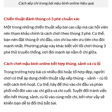
Cách xếp chi trong bài mậu binh online hiệu quả
Chiến thuật đánh thùng có 3 phé chuẩn xác
Một trong những chiến thuật xếp bài cao cấp mà các hội viên
nên tham khảo chính là cách chơi theo thùng 3 phé. Cụ thể,
bạn nên đặt thùng ở chi đầu, còn chi ba nên ưu tiên cho đôi
mạnh nhất. Phương pháp này khác biệt với lối chơi thùng 3
phé thủ truyền thống, nơi đôi mạnh lại nằm ở chi giữa.
Cách chơi mậu binh online kết hợp thùng, sảnh và cù lũ
Trong trường hợp bài có nhiều đôi hoặc tổ hợp đẹp, người
chơi có thể áp dụng chiến thuật sắp xếp thùng – sảnh – cù lũ
một cách linh hoạt. Cụ thể, hãy để thú vào chi đầu và phân
phối mỗi đôi vào các chi giữa và chi cuối. Tuyệt đối tránh việc
dồn hết thùng, sảnh, cù lũ vào cùng một chi, bởi như vậy sẽ
khiến bạn dễ bị đối thủ bắt bài.