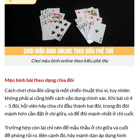
Chơi mậu binh online theo kiểu phé thủ
Mẹo binh bài theo dạng chia đôi
Cách chơi chia đôi cũng là một chiến thuật thú vị, tuy nhiên
không phải ai cũng biết cách vận dụng chính xác. Khi bài có 4
– 5 đôi, hội viên hãy chia chi đầu thành hai đôi, trong đó đôi
mạnh hơn cần đặt ở chi giữa, và để đôi mạnh nhất ở chi cuối.
Trường hợp còn lại chỉ nên để mậu thầu ở chi giữa và cuối
để phòng rủi ro. Bên cạnh đó, hãy mạnh dạn áp dụng hình