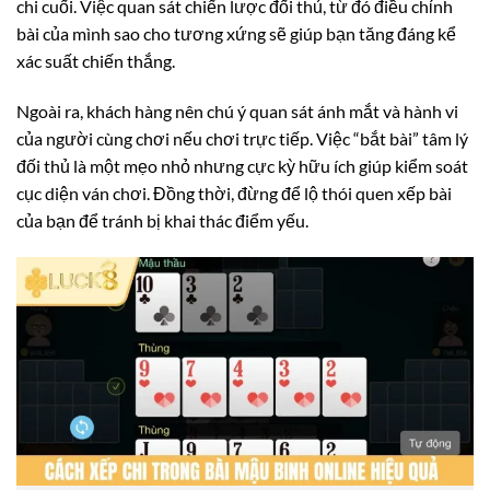
chi cuối. Việc quan sát chiến lược đối thủ, từ đó điều chỉnh
bài của mình sao cho tương xứng sẽ giúp bạn tăng đáng kể
xác suất chiến thắng.
Ngoài ra, khách hàng nên chú ý quan sát ánh mắt và hành vi
của người cùng chơi nếu chơi trực tiếp. Việc “bắt bài” tâm lý
đối thủ là một mẹo nhỏ nhưng cực kỳ hữu ích giúp kiểm soát
cục diện ván chơi. Đồng thời, đừng để lộ thói quen xếp bài
của bạn để tránh bị khai thác điểm yếu.