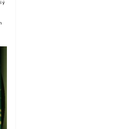
i ý
n