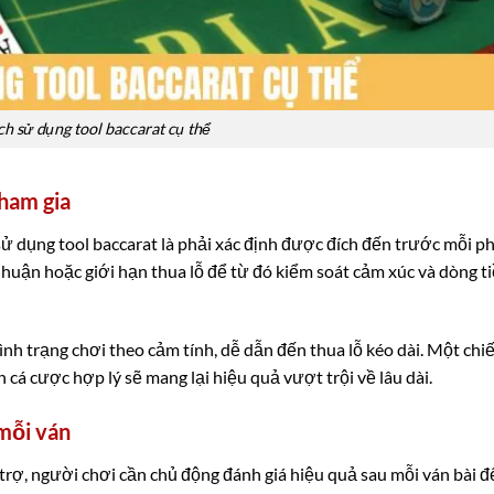
h sử dụng tool baccarat cụ thể
tham gia
ử dụng tool baccarat là phải xác định được đích đến trước mỗi p
nhuận hoặc giới hạn thua lỗ để từ đó kiểm soát cảm xúc và dòng t
ình trạng chơi theo cảm tính, dễ dẫn đến thua lỗ kéo dài. Một chi
 cá cược hợp lý sẽ mang lại hiệu quả vượt trội về lâu dài.
 mỗi ván
trợ, người chơi cần chủ động đánh giá hiệu quả sau mỗi ván bài đ