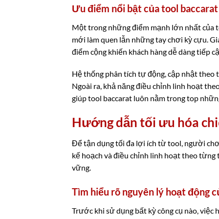
Ưu điểm nổi bật của tool baccarat
Một trong những điểm mạnh lớn nhất của too
mới làm quen lẫn những tay chơi kỳ cựu. Gi
điểm cộng khiến khách hàng dễ dàng tiếp cậ
Hệ thống phân tích tự động, cập nhật theo t
Ngoài ra, khả năng điều chỉnh linh hoạt th
giúp tool baccarat luôn nằm trong top nhữn
Hướng dẫn tối ưu hóa chiế
Để tận dụng tối đa lợi ích từ tool, người ch
kế hoạch và điều chỉnh linh hoạt theo từng 
vững.
Tìm hiểu rõ nguyên lý hoạt động c
Trước khi sử dụng bất kỳ công cụ nào, việc h