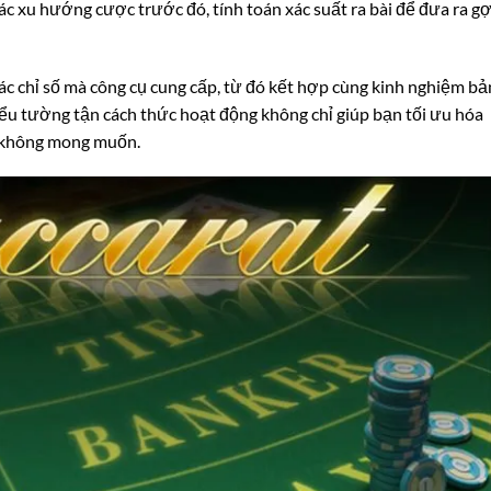
c xu hướng cược trước đó, tính toán xác suất ra bài để đưa ra gợ
ác chỉ số mà công cụ cung cấp, từ đó kết hợp cùng kinh nghiệm bả
iểu tường tận cách thức hoạt động không chỉ giúp bạn tối ưu hóa
t không mong muốn.