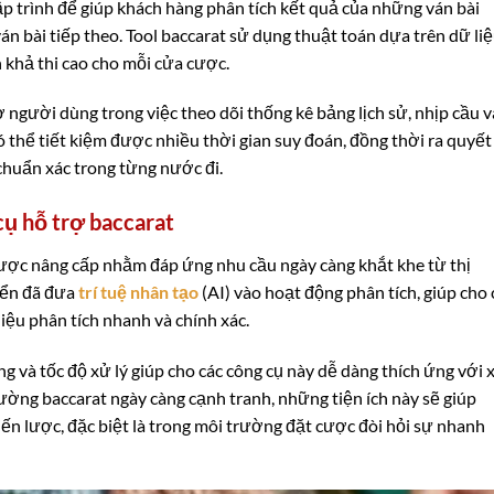
p trình để giúp khách hàng phân tích kết quả của những ván bài
 bài tiếp theo. Tool baccarat sử dụng thuật toán dựa trên dữ li
h khả thi cao cho mỗi cửa cược.
 người dùng trong việc theo dõi thống kê bảng lịch sử, nhịp cầu v
có thể tiết kiệm được nhiều thời gian suy đoán, đồng thời ra quyết
huẩn xác trong từng nước đi.
cụ hỗ trợ baccarat
được nâng cấp nhằm đáp ứng nhu cầu ngày càng khắt khe từ thị
iển đã đưa
trí tuệ nhân tạo
(AI) vào hoạt động phân tích, giúp cho 
iệu phân tích nhanh và chính xác.
ăng và tốc độ xử lý giúp cho các công cụ này dễ dàng thích ứng với 
rường baccarat ngày càng cạnh tranh, những tiện ích này sẽ giúp
iến lược, đặc biệt là trong môi trường đặt cược đòi hỏi sự nhanh